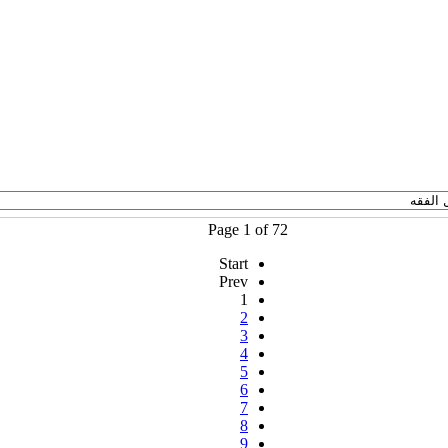
Page 1 of 72
Start
Prev
1
2
3
4
5
6
7
8
9