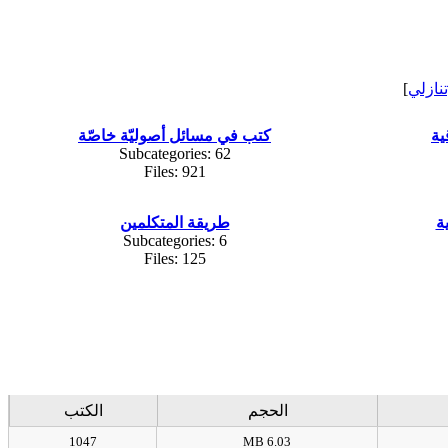
تنازلي
]
ية
كتب في مسائل أصوليّة خاصّة
Subcategories: 62
Files: 921
ة
طريقة المتكلمين
Subcategories: 6
Files: 125
الحجم
الكتب
1047
6.03 MB