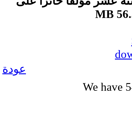
تة عشر مؤلفا حائزا على
56.3
عودة
We have 5