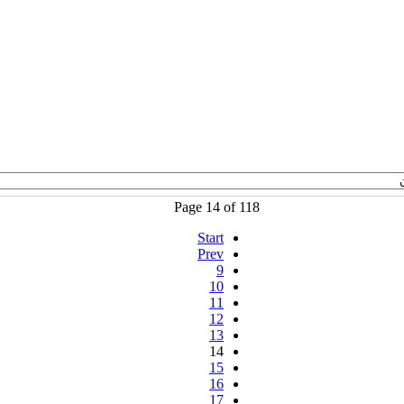
Page 14 of 118
Start
Prev
9
10
11
12
13
14
15
16
17